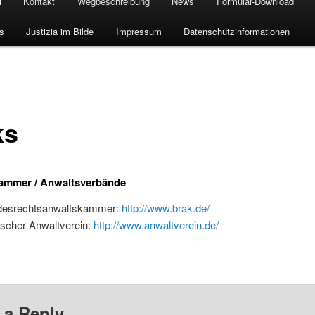
i
Kontakt
Wegbeschreibung
News
Formular-Download
s
Justizia im Bilde
Impressum
Datenschutzinformationen
ks
ammer / Anwaltsverbände
desrechtsanwaltskammer:
http://www.brak.de/
scher Anwaltverein:
http://www.anwaltverein.de/
 a Reply