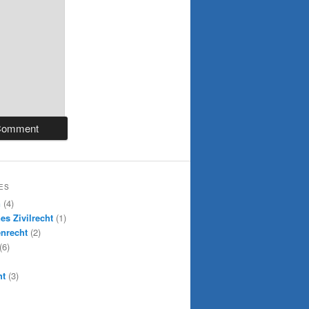
ES
n
(4)
es Zivilrecht
(1)
nrecht
(2)
(6)
ht
(3)