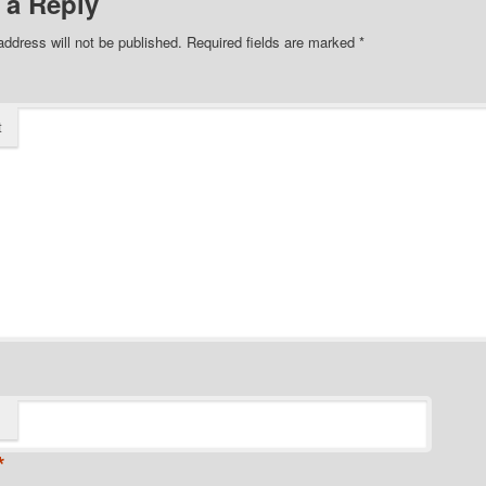
 a Reply
address will not be published.
Required fields are marked
*
t
*