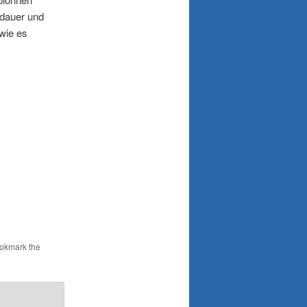
tdauer und
 wie es
ookmark the