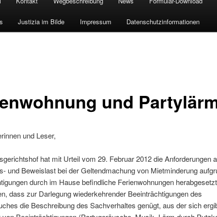
i
Kontakt
Wegbeschreibung
News
Formular-Download
s
Justizia im Bilde
Impressum
Datenschutzinformationen
ienwohnung und Partylär
rinnen und Leser,
gerichtshof hat mit Urteil vom 29. Februar 2012 die Anforderungen a
s- und Beweislast bei der Geltendmachung von Mietminderung aufgr
htigungen durch im Hause befindliche Ferienwohnungen herabgesetzt.
en, dass zur Darlegung wiederkehrender Beeinträchtigungen des
uches die Beschreibung des Sachverhaltes genügt, aus der sich ergi
t von Beeinträchtigungen (Partygeräusche, Musik, Lärm durch Putzk