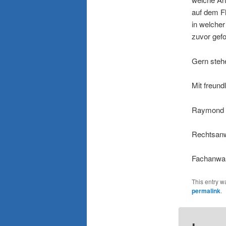
auf dem Fl
in welcher
zuvor gefo
Gern stehe
Mit freun
Raymond 
Rechtsanw
Fachanwal
This entry w
permalink
.