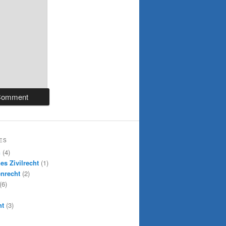
ES
n
(4)
es Zivilrecht
(1)
nrecht
(2)
(6)
ht
(3)