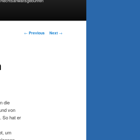
Rechtsanwaltsgebühren
Post navigation
←
Previous
Next
→
m
n die
und von
 So hat er
bt, um
olonnen